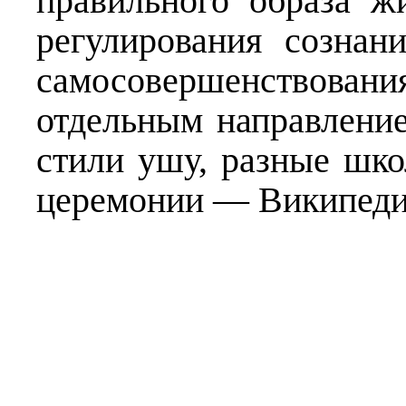
правильного образа ж
регулирования сознан
самосовершенствова
отдельным направление
стили ушу, разные шк
церемонии —
Википед