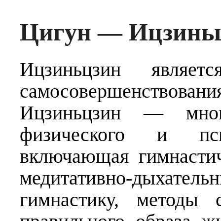
Цигун — Ицзин
Ицзиньцзин являет
самосовершенство
Ицзиньцзин — много
физического и псих
включающая гимнастич
медитативно-дыхатель
гимнастику, методы 