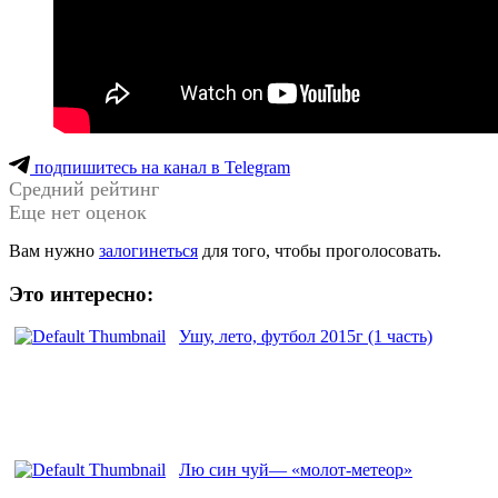
подпишитесь на канал в Telegram
Средний рейтинг
Еще нет оценок
Вам нужно
залогинеться
для того, чтобы проголосовать.
Это интересно:
Ушу, лето, футбол 2015г (1 часть)
Лю син чуй— «молот-метеор»