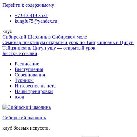
Перейти к содержимому
+7 913 919 3531
kungfu75@yandex.ru
клуб
Сибирский Шаолинь в Сибирском моле
Семинар практикум открытый урок по Тайцзицюань и Цигун
Тайцзицюань Цигун ушу — открытый урок.
Быстрые ссылки
Расписание
Выступления
Соревнования
Турниры
Интересное из нета
Наши тренировки
вход
Сибирский шаолинь
клуб боевых искусств.