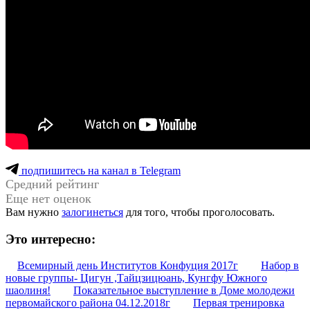
подпишитесь на канал в Telegram
Средний рейтинг
Еще нет оценок
Вам нужно
залогинеться
для того, чтобы проголосовать.
Это интересно:
Всемирный день Институтов Конфуция 2017г
Набор в
новые группы- Цигун ,Тайцзицюань, Кунгфу Южного
шаолиня!
Показательное выступление в Доме молодежи
первомайского района 04.12.2018г
Первая тренировка