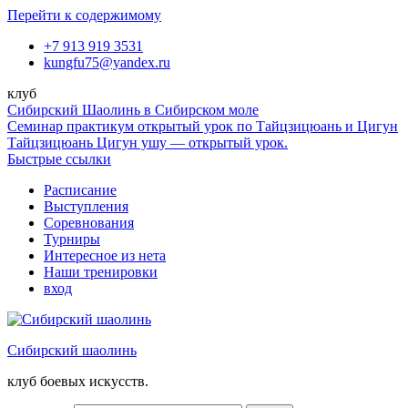
Перейти к содержимому
+7 913 919 3531
kungfu75@yandex.ru
клуб
Сибирский Шаолинь в Сибирском моле
Семинар практикум открытый урок по Тайцзицюань и Цигун
Тайцзицюань Цигун ушу — открытый урок.
Быстрые ссылки
Расписание
Выступления
Соревнования
Турниры
Интересное из нета
Наши тренировки
вход
Сибирский шаолинь
клуб боевых искусств.