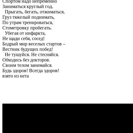
Спортом надо непременно
Заниматься круглый год.
Прыгать, бегать, отжиматься,
Груз тяжелый поднимать,
По утрам тренироваться,
Стометровку пробегать.
Убегая от инфаркта,
Не щади себя, сосед!
Бодрый мир веселых стартов –
Вестник будущих побед!
Не тушуйся. Не стесняйся.
Обходись без докторов.
Своим телом занимайся.
Будь здоров! Всегда здоров!
взято из нета