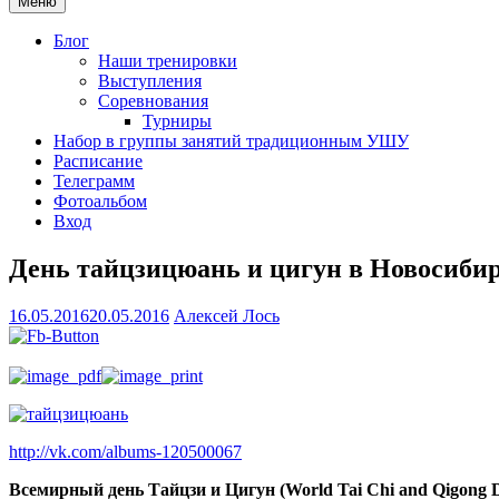
Меню
Блог
Наши тренировки
Выступления
Соревнования
Турниры
Набор в группы занятий традиционным УШУ
Расписание
Телеграмм
Фотоальбом
Вход
День тайцзицюань и цигун в Новосибирс
16.05.2016
20.05.2016
Алексей Лось
http://vk.com/albums-120500067
Всемирный день Тайцзи и Цигун (World Tai Chi and Qigong