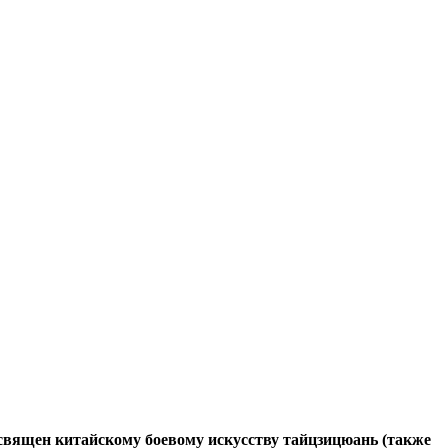
освящен китайскому боевому искусству тайцзицюань (также