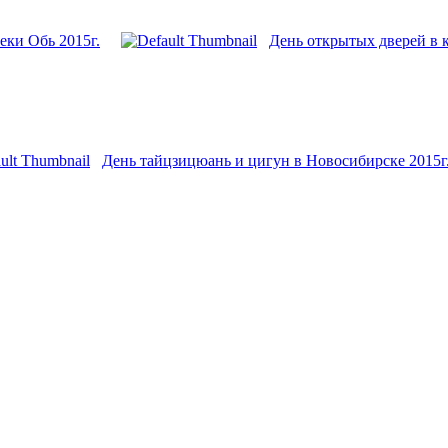
еки Обь 2015г.
День открытых дверей в 
День тайцзицюань и цигун в Новосибирске 2015г