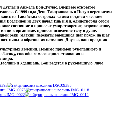
 Дуглас и Анжела Вон-Дуглас. Впервые открытое
 человек. С 1999 года День Тайцзицюань и Цигун перешагнул
ваясь на Гавайских островах- самом позднем часовом
ия Вселенной из двух начал Инь и Ян, олицетворяя собой
вное состояние и приносят умиротворение, отдохновение,
ии ци в организме, принося исцеление телу и душе.
дной реки, мягкий, перекатывающийся шаг похож на шаг
 поэтичны и образны их названия. Друзья, наш праздник
 культурных явлений. Помимо приёмов рукопашного и
робатику, способы самосовершенствования и
о мира.
аолинь и Уданшань. Бой ведётся в рукопашную, либо