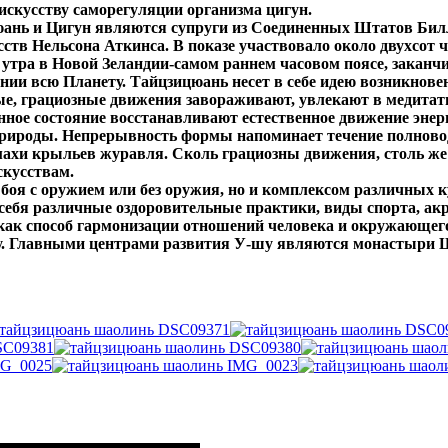
искусству саморегуляции организма цигун.
ань и Цигун являются супруги из Соединенных Штатов Билл
усств Нельсона Аткинса. В показе участвовало около двухсот
утра в Новой Зеландии-самом раннем часовом поясе, заканчи
ии всю Планету. Тайцзицюань несет в себе идею возникновен
ые, грациозные движения завораживают, увлекают в медитати
ное состояние восстанавливают естественное движение энерг
рироды. Непрерывность формы напоминает течение полново
махи крыльев журавля. Сколь грациозны движения, столь же
скусствам.
 боя с оружием или без оружия, но и комплексом различных
себя различные оздоровительные практики, виды спорта, ак
 как способ гармонизации отношений человека и окружающег
у. Главными центрами развития У-шу являются монастыри Ш