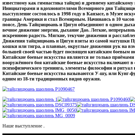
известному как гимнастика тайцзи) и древнему китайскому 
Инициаторами и вдохновителями Всемирного дня Тайцзицю
выступление состоялось в 1998 году в Канзасе, в Музее иск
границы Америки и стал Всемирным. Начинаясь в 10 часов 
поясе, День Тайцзицюань и Цигун объединяют в одном дыхан
вечное движение энергии, дыхание Дао. Легкие, непрерывн
искреннюю радость. Мягкие, текучие движения и расслаблен
Движения тайцзицюань и Цигун взяты из самой матушки П
кошки или тигра, а плавные, округлые движения рук на вз
большей своей частью будет посвящен китайским боевым и
Китайские боевые искусства являются не только приёмами
вооружённого боя китайские боевые искусства включают в 
психофизического тренинга, элементы философии и ритуал
Китайские боевые искусства называются У-шу, или Кунг-ф
одним из 18-ти традиционных видов оружия.
Наше выступление .