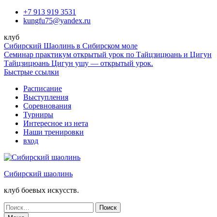
Перейти
+7 913 919 3531
к
kungfu75@yandex.ru
содержимому
клуб
Сибирский Шаолинь в Сибирском моле
Семинар практикум открытый урок по Тайцзицюань и Цигун
Тайцзицюань Цигун ушу — открытый урок.
Быстрые ссылки
Расписание
Выступления
Соревнования
Турниры
Интересное из нета
Наши тренировки
вход
Сибирский шаолинь
клуб боевых искусств.
Поиск
по: