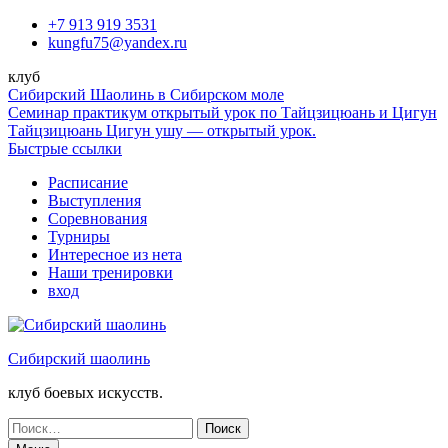
Перейти
+7 913 919 3531
к
kungfu75@yandex.ru
содержимому
клуб
Сибирский Шаолинь в Сибирском моле
Семинар практикум открытый урок по Тайцзицюань и Цигун
Тайцзицюань Цигун ушу — открытый урок.
Быстрые ссылки
Расписание
Выступления
Соревнования
Турниры
Интересное из нета
Наши тренировки
вход
Сибирский шаолинь
клуб боевых искусств.
Поиск
по: