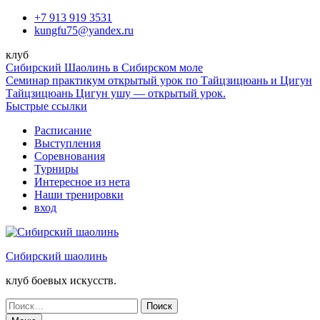
Перейти
+7 913 919 3531
к
kungfu75@yandex.ru
содержимому
клуб
Сибирский Шаолинь в Сибирском моле
Семинар практикум открытый урок по Тайцзицюань и Цигун
Тайцзицюань Цигун ушу — открытый урок.
Быстрые ссылки
Расписание
Выступления
Соревнования
Турниры
Интересное из нета
Наши тренировки
вход
Сибирский шаолинь
клуб боевых искусств.
Поиск
по: