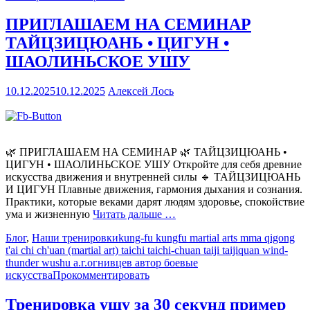
ПРИГЛАШАЕМ НА СЕМИНАР
ТАЙЦЗИЦЮАНЬ • ЦИГУН •
ШАОЛИНЬСКОЕ УШУ
10.12.2025
10.12.2025
Алексей Лось
🌿 ПРИГЛАШАЕМ НА СЕМИНАР 🌿 ТАЙЦЗИЦЮАНЬ •
ЦИГУН • ШАОЛИНЬСКОЕ УШУ Откройте для себя древние
искусства движения и внутренней силы 🔹 ТАЙЦЗИЦЮАНЬ
И ЦИГУН Плавные движения, гармония дыхания и сознания.
Практики, которые веками дарят людям здоровье, спокойствие
ума и жизненную
Читать дальше …
Блог
,
Наши тренировки
kung-fu kungfu martial arts mma qigong
t'ai chi ch'uan (martial art) taichi taichi-chuan taiji taijiquan wind-
thunder wushu а.г.огнивцев автор боевые
искусства
Прокомментировать
Тренировка ушу за 30 секунд пример