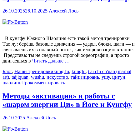
26.10.2025
26.10.2025
Алексей Лось
В кунгфу Южного Шаолиня есть такой метод тренировки
Тао лу: берёшь базовые движения — удары, блоки, шаги — и
связываешь их в плавный поток, как импровизацию в танце.
Представь: ты не следуешь строгой хореографии, а просто
двигаешься в
Читать дальше …
Блог
,
Наши тренировки
kung-fu
,
kungfu
,
t'ai chi ch'uan (martial
art)
,
taijiquan
,
wushu
,
искусство
,
тайцзицюань
,
ушу
,
цигун
,
шаолинь
Прокомментировать
Методы «активации» и работы с
«шаром энергии Ци» в Йоге и Кунгфу
26.10.2025
Алексей Лось