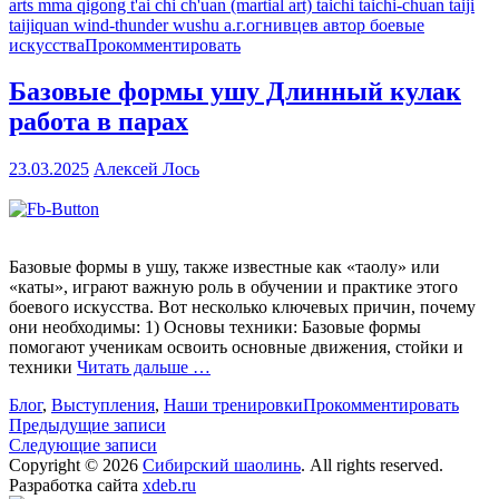
arts mma qigong t'ai chi ch'uan (martial art) taichi taichi-chuan taiji
taijiquan wind-thunder wushu а.г.огнивцев автор боевые
искусства
Прокомментировать
Базовые формы ушу Длинный кулак
работа в парах
23.03.2025
Алексей Лось
Базовые формы в ушу, также известные как «таолу» или
«каты», играют важную роль в обучении и практике этого
боевого искусства. Вот несколько ключевых причин, почему
они необходимы: 1) Основы техники: Базовые формы
помогают ученикам освоить основные движения, стойки и
техники
Читать дальше …
Блог
,
Выступления
,
Наши тренировки
Прокомментировать
Навигация
Предыдущие записи
Следующие записи
по
Copyright © 2026
Сибирский шаолинь
. All rights reserved.
записям
Разработка сайта
xdeb.ru