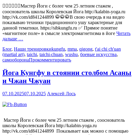
🧘‍♂️🧘‍♂️🧘‍♂️Мастер Йоги с более чем 25 летним стажем ,
сооснователь школы Королевская Йога http://kalabin-yoga.ru
http://vk.com/id841244899 🥋🥋🥋В свою очередь я на видео
показываю техники традиционного ушу характерные для
данной тематики. https://sibkungfu.ru ✅ Прямое понятие
«магнитное поле» в смысле электромагнетизма в йоге
Читать
дальше …
Блог
,
Наши тренировки
kungfu
,
mma
,
qigong
,
t'ai chi ch'uan
(martial art)
,
taichi
,
taichi-chuan
,
wushu
,
боевые искусства
,
самооборона
Прокомментировать
Йога Кунгфу в стоянии столбом Асаны
и Чжан Чжуан
07.10.2025
07.10.2025
Алексей Лось
Мастер Йоги с более чем 25 летним стажем , сооснователь
школы Королевская Йога http://kalabin-yoga.ru
http://vk.com/id841244899 Показывает как можно с помощью