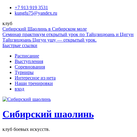
Перейти
+7 913 919 3531
к
kungfu75@yandex.ru
содержимому
клуб
Сибирский Шаолинь в Сибирском моле
Семинар практикум открытый урок по Тайцзицюань и Цигун
Тайцзицюань Цигун ушу — открытый урок.
Быстрые ссылки
Расписание
Выступления
Соревнования
Турниры
Интересное из нета
Наши тренировки
вход
Сибирский шаолинь
клуб боевых искусств.