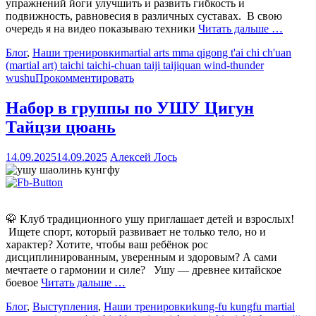
упражнений йоги улучшить и развить гибкость и
подвижность, равновесия в различных суставах. В свою
очередь я на видео показываю техники
Читать дальше …
Блог
,
Наши тренировки
martial arts mma qigong t'ai chi ch'uan
(martial art) taichi taichi-chuan taiji taijiquan wind-thunder
wushu
Прокомментировать
Набор в группы по УШУ Цигун
Тайцзи цюань
14.09.2025
14.09.2025
Алексей Лось
🥋 Клуб традиционного ушу приглашает детей и взрослых!
Ищете спорт, который развивает не только тело, но и
характер? Хотите, чтобы ваш ребёнок рос
дисциплинированным, уверенным и здоровым? А сами
мечтаете о гармонии и силе? Ушу — древнее китайское
боевое
Читать дальше …
Блог
,
Выступления
,
Наши тренировки
kung-fu kungfu martial