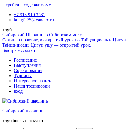
Перейти к содержимому
+7 913 919 3531
kungfu75@yandex.ru
клуб
Сибирский Шаолинь в Сибирском моле
Семинар практикум открытый урок по Тайцзицюань и Цигун
Тайцзицюань Цигун ушу — открытый урок.
Быстрые ссылки
Расписание
Выступления
Соревнования
Турниры
Интересное из нета
Наши тренировки
вход
Сибирский шаолинь
клуб боевых искусств.