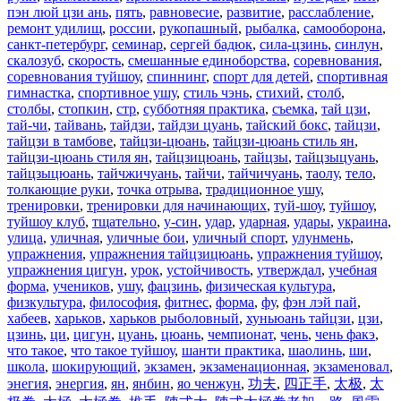
пэн люй цзи ань
,
пять
,
равновесие
,
развитие
,
расслабление
,
ремонт удилищ
,
россии
,
рукопашный
,
рыбалка
,
самооборона
,
санкт-петербург
,
семинар
,
сергей бадюк
,
сила-цзинь
,
синлун
,
скалозуб
,
скорость
,
смешанные единоборства
,
соревнования
,
соревнования туйшоу
,
спиннинг
,
спорт для детей
,
спортивная
гимнастка
,
спортивное ушу
,
стиль чэнь
,
стихий
,
столб
,
столбы
,
стопкин
,
стр
,
субботняя практика
,
съемка
,
тай цзи
,
тай-чи
,
тайвань
,
тайдзи
,
тайдзи цуань
,
тайский бокс
,
тайцзи
,
тайцзи в тамбове
,
тайцзи-цюань
,
тайцзи-цюань стиль ян
,
тайцзи-цюань стиля ян
,
тайцзицюань
,
тайцзы
,
тайцзыцуань
,
тайцзыцюань
,
тайчжичуань
,
тайчи
,
тайчичуань
,
таолу
,
тело
,
толкающие руки
,
точка отрыва
,
традиционное ушу
,
тренировки
,
тренировки для начинающих
,
туй-шоу
,
туйшоу
,
туйшоу клуб
,
тщательно
,
у-син
,
удар
,
ударная
,
удары
,
украина
,
улица
,
уличная
,
уличные бои
,
уличный спорт
,
улунмень
,
упражнения
,
упражнения тайцзицюань
,
упражнения туйшоу
,
упражнения цигун
,
урок
,
устойчивость
,
утверждал
,
учебная
форма
,
учеников
,
ушу
,
фацзинь
,
физическая культура
,
физкультура
,
философия
,
фитнес
,
форма
,
фу
,
фэн лэй пай
,
хабеев
,
харьков
,
харьков рыболовный
,
хуньюань тайцзи
,
цзи
,
цзинь
,
ци
,
цигун
,
цуань
,
цюань
,
чемпионат
,
чень
,
чень факэ
,
что такое
,
что такое туйшоу
,
шанти практика
,
шаолинь
,
ши
,
школа
,
шокирующий
,
экзамен
,
экзаменационная
,
экзаменовал
,
энегия
,
энергия
,
ян
,
янбин
,
яо ченжун
,
功夫
,
四正手
,
太极
,
太