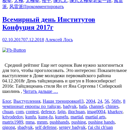
极拳
,
太極
,
太極拳
,
推手
,
陳式太
,
陳式太極拳老架一路
,
風雷
派
,
风雷派
Прокомментировать
Всемирный день Институтов
Конфуция 2017г
02.10.2017
07.12.2018
Алексей Лось
Средний рейтинг Еще нет оценок Вам нужно залогинеться
для того, чтобы проголосовать. Это интересно: Показательное
выступление в Доме молодежи первомайского района
04.12.2018г День тайцзицюань и цигун в Новосибирске!
2016г. Тайцзицюань стиля Ян от Яна Сергеева ! Cибирский
шаолинь ,
Читать дальше …
Блог
,
Выступления
,
Наши тренировки
03
,
2004
,
24
,
56
,
56flv
,
8
чемпионат европы по тайцзи
,
badyuk
,
bafa
,
channel
,
chinies
,
chuan
,
com
,
contest
,
defence
,
fajin
,
iliqchuan
,
imag0004
,
kharkov
,
krivodedov
,
kunfu
,
kung-fu
,
kungfu
,
martial
,
martial arts
,
matrix1989
,
mma
,
mmm
,
pushhands
,
pushing
,
pushing hands
,
qigong
,
sbadyuk
,
self defense
,
sergey badyuk
,
t'ai chi ch'uan