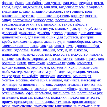
броски
,
было
,
ван байюэ
,
ван учжан
,
ван цзие
,
вердикт
,
ветер-
гром
,
видео
,
видеоканал
,
вин чун
,
владение телом
,
владимир
,
владимир котляр
,
владимир сидоров
,
внутренние
,
вода
,
воинские искусства
,
воинское искусство
,
воркаут
,
восток-
запад
,
восточные единоборства
,
восточный дом
,
вращающиеся руки
,
вузе
,
выносила
,
ганба
,
гибкость
,
гимнастика
,
гимнастика цигун
,
главных
,
дао
,
дао-клуб
,
даос
,
даосский
,
движение
,
декабрь
,
дерево
,
джамал
,
динамическая
,
динамический
,
для начинающих
,
для суставов
,
дмитрий
кребс
,
долголетие
,
драка
,
дыши студия
,
единоборства
,
залом
,
занятия тайцзи цюань
,
зарядка
,
захват
,
звук
,
здоровый образ
жизни
,
здоровье
,
земля.
,
зимний
,
зож
,
и
,
из
,
изучала
,
илицюань
,
инструкторов
,
инь
,
искусства
,
искусство
,
ицюань
,
каждое
,
как быть здоровым
,
как накачаться
,
канал
,
карате
,
кик
боксинг
,
китай
,
китайская
,
классика ицюань
,
комиссия
,
концентрация
,
котляр
,
круги
,
кулачный
,
кунг
,
липкие руки
,
люй
,
мастер
,
мастеркласс
,
маутай
,
мдж
,
медитация
,
металл
,
микроджиг
,
миксфайт
,
митюрич
,
моменты
,
монастыря
,
монтаж
,
москва
,
мотивация
,
мышцы
,
мясников
,
настоящему
,
огнивцев
,
огнивцев а.г.
,
огонь
,
оздоровительная гимнастика
,
оздоровительные практики
,
описание туйшоу
,
осознанность
,
официальном
,
офп
,
перемены
,
плавность
,
по
,
постановка рук
движение
,
правды
,
практика
,
практики
,
представительстве
,
прием
,
прикладное
,
прикладные техники
,
прилипающие
руки
,
применение
,
применение тайцзицюань
,
путь-дао
,
пэн
,