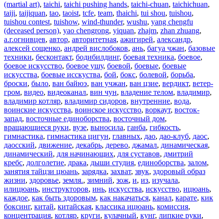
(martial art)
,
taichi
,
taichi pushing hands
,
taichi-chuan
,
taichichuan
,
taiji
,
taijiquan
,
tao
,
taoist
,
tcfe
,
team
,
thaichi
,
tui shou
,
tuishou
,
tuishou contest
,
tuishow
,
wind-thunder
,
wushu
,
yang chengfu
(deceased person)
,
yao chengrong
,
yiquan
,
zhajm
,
zhan zhuang
,
а.г.огнивцев
,
автор
,
авторитетная
,
ажигирей
,
александр
,
алексей сощенко
,
андрей вислобоков
,
ань
,
багуа чжан
,
базовые
техники
,
бесконтакт
,
бодибилдинг
,
боевая техника
,
боевое
,
боевое искусство
,
боевое ушу
,
боевой
,
боевые
,
боевые
искусства
,
боевые исскуства
,
бой
,
бокс
,
болевой
,
борьба
,
броски
,
было
,
ван байюэ
,
ван учжан
,
ван цзие
,
вердикт
,
ветер-
гром
,
видео
,
видеоканал
,
вин чун
,
владение телом
,
владимир
,
владимир котляр
,
владимир сидоров
,
внутренние
,
вода
,
воинские искусства
,
воинское искусство
,
воркаут
,
восток-
запад
,
восточные единоборства
,
восточный дом
,
вращающиеся руки
,
вузе
,
выносила
,
ганба
,
гибкость
,
гимнастика
,
гимнастика цигун
,
главных
,
дао
,
дао-клуб
,
даос
,
даосский
,
движение
,
декабрь
,
дерево
,
джамал
,
динамическая
,
динамический
,
для начинающих
,
для суставов
,
дмитрий
кребс
,
долголетие
,
драка
,
дыши студия
,
единоборства
,
залом
,
занятия тайцзи цюань
,
зарядка
,
захват
,
звук
,
здоровый образ
жизни
,
здоровье
,
земля.
,
зимний
,
зож
,
и
,
из
,
изучала
,
илицюань
,
инструкторов
,
инь
,
искусства
,
искусство
,
ицюань
,
каждое
,
как быть здоровым
,
как накачаться
,
канал
,
карате
,
кик
боксинг
,
китай
,
китайская
,
классика ицюань
,
комиссия
,
концентрация
,
котляр
,
круги
,
кулачный
,
кунг
,
липкие руки
,