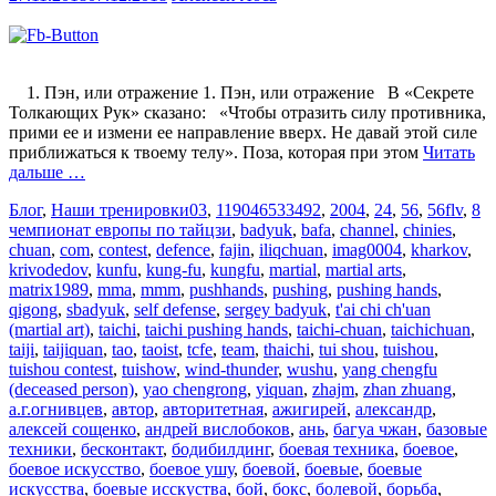
1. Пэн, или отражение 1. Пэн, или отражение В «Секрете
Толкающих Рук» сказано: «Чтобы отразить силу противника,
прими ее и измени ее направление вверх. Не давай этой силе
приближаться к твоему телу». Поза, которая при этом
Читать
дальше …
Блог
,
Наши тренировки
03
,
119046533492
,
2004
,
24
,
56
,
56flv
,
8
чемпионат европы по тайцзи
,
badyuk
,
bafa
,
channel
,
chinies
,
chuan
,
com
,
contest
,
defence
,
fajin
,
iliqchuan
,
imag0004
,
kharkov
,
krivodedov
,
kunfu
,
kung-fu
,
kungfu
,
martial
,
martial arts
,
matrix1989
,
mma
,
mmm
,
pushhands
,
pushing
,
pushing hands
,
qigong
,
sbadyuk
,
self defense
,
sergey badyuk
,
t'ai chi ch'uan
(martial art)
,
taichi
,
taichi pushing hands
,
taichi-chuan
,
taichichuan
,
taiji
,
taijiquan
,
tao
,
taoist
,
tcfe
,
team
,
thaichi
,
tui shou
,
tuishou
,
tuishou contest
,
tuishow
,
wind-thunder
,
wushu
,
yang chengfu
(deceased person)
,
yao chengrong
,
yiquan
,
zhajm
,
zhan zhuang
,
а.г.огнивцев
,
автор
,
авторитетная
,
ажигирей
,
александр
,
алексей сощенко
,
андрей вислобоков
,
ань
,
багуа чжан
,
базовые
техники
,
бесконтакт
,
бодибилдинг
,
боевая техника
,
боевое
,
боевое искусство
,
боевое ушу
,
боевой
,
боевые
,
боевые
искусства
,
боевые исскуства
,
бой
,
бокс
,
болевой
,
борьба
,