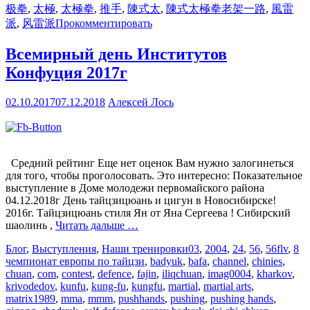
极拳
,
太極
,
太極拳
,
推手
,
陳式太
,
陳式太極拳老架一路
,
風雷
派
,
风雷派
Прокомментировать
Всемирный день Институтов
Конфуция 2017г
02.10.2017
07.12.2018
Алексей Лось
Средний рейтинг Еще нет оценок Вам нужно залогинеться
для того, чтобы проголосовать. Это интересно: Показательное
выступление в Доме молодежи первомайского района
04.12.2018г День тайцзицюань и цигун в Новосибирске!
2016г. Тайцзицюань стиля Ян от Яна Сергеева ! Cибирский
шаолинь ,
Читать дальше …
Блог
,
Выступления
,
Наши тренировки
03
,
2004
,
24
,
56
,
56flv
,
8
чемпионат европы по тайцзи
,
badyuk
,
bafa
,
channel
,
chinies
,
chuan
,
com
,
contest
,
defence
,
fajin
,
iliqchuan
,
imag0004
,
kharkov
,
krivodedov
,
kunfu
,
kung-fu
,
kungfu
,
martial
,
martial arts
,
matrix1989
,
mma
,
mmm
,
pushhands
,
pushing
,
pushing hands
,