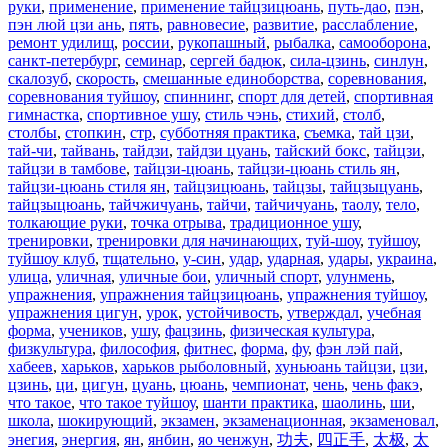
руки
,
применение
,
применение тайцзицюань
,
путь-дао
,
пэн
,
пэн люй цзи ань
,
пять
,
равновесие
,
развитие
,
расслабление
,
ремонт удилищ
,
россии
,
рукопашный
,
рыбалка
,
самооборона
,
санкт-петербург
,
семинар
,
сергей бадюк
,
сила-цзинь
,
синлун
,
скалозуб
,
скорость
,
смешанные единоборства
,
соревнования
,
соревнования туйшоу
,
спиннинг
,
спорт для детей
,
спортивная
гимнастка
,
спортивное ушу
,
стиль чэнь
,
стихий
,
столб
,
столбы
,
стопкин
,
стр
,
субботняя практика
,
съемка
,
тай цзи
,
тай-чи
,
тайвань
,
тайдзи
,
тайдзи цуань
,
тайский бокс
,
тайцзи
,
тайцзи в тамбове
,
тайцзи-цюань
,
тайцзи-цюань стиль ян
,
тайцзи-цюань стиля ян
,
тайцзицюань
,
тайцзы
,
тайцзыцуань
,
тайцзыцюань
,
тайчжичуань
,
тайчи
,
тайчичуань
,
таолу
,
тело
,
толкающие руки
,
точка отрыва
,
традиционное ушу
,
тренировки
,
тренировки для начинающих
,
туй-шоу
,
туйшоу
,
туйшоу клуб
,
тщательно
,
у-син
,
удар
,
ударная
,
удары
,
украина
,
улица
,
уличная
,
уличные бои
,
уличный спорт
,
улунмень
,
упражнения
,
упражнения тайцзицюань
,
упражнения туйшоу
,
упражнения цигун
,
урок
,
устойчивость
,
утверждал
,
учебная
форма
,
учеников
,
ушу
,
фацзинь
,
физическая культура
,
физкультура
,
философия
,
фитнес
,
форма
,
фу
,
фэн лэй пай
,
хабеев
,
харьков
,
харьков рыболовный
,
хуньюань тайцзи
,
цзи
,
цзинь
,
ци
,
цигун
,
цуань
,
цюань
,
чемпионат
,
чень
,
чень факэ
,
что такое
,
что такое туйшоу
,
шанти практика
,
шаолинь
,
ши
,
школа
,
шокирующий
,
экзамен
,
экзаменационная
,
экзаменовал
,
энегия
,
энергия
,
ян
,
янбин
,
яо ченжун
,
功夫
,
四正手
,
太极
,
太