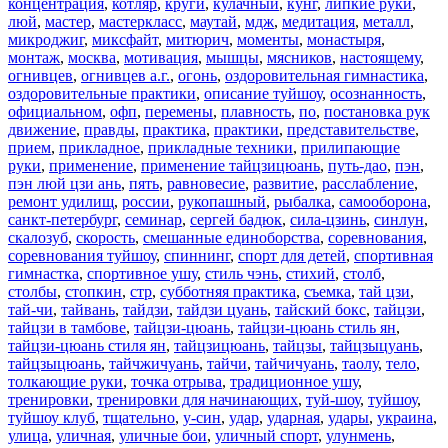
концентрация
,
котляр
,
круги
,
кулачный
,
кунг
,
липкие руки
,
люй
,
мастер
,
мастеркласс
,
маутай
,
мдж
,
медитация
,
металл
,
микроджиг
,
миксфайт
,
митюрич
,
моменты
,
монастыря
,
монтаж
,
москва
,
мотивация
,
мышцы
,
мясников
,
настоящему
,
огнивцев
,
огнивцев а.г.
,
огонь
,
оздоровительная гимнастика
,
оздоровительные практики
,
описание туйшоу
,
осознанность
,
официальном
,
офп
,
перемены
,
плавность
,
по
,
постановка рук
движение
,
правды
,
практика
,
практики
,
представительстве
,
прием
,
прикладное
,
прикладные техники
,
прилипающие
руки
,
применение
,
применение тайцзицюань
,
путь-дао
,
пэн
,
пэн люй цзи ань
,
пять
,
равновесие
,
развитие
,
расслабление
,
ремонт удилищ
,
россии
,
рукопашный
,
рыбалка
,
самооборона
,
санкт-петербург
,
семинар
,
сергей бадюк
,
сила-цзинь
,
синлун
,
скалозуб
,
скорость
,
смешанные единоборства
,
соревнования
,
соревнования туйшоу
,
спиннинг
,
спорт для детей
,
спортивная
гимнастка
,
спортивное ушу
,
стиль чэнь
,
стихий
,
столб
,
столбы
,
стопкин
,
стр
,
субботняя практика
,
съемка
,
тай цзи
,
тай-чи
,
тайвань
,
тайдзи
,
тайдзи цуань
,
тайский бокс
,
тайцзи
,
тайцзи в тамбове
,
тайцзи-цюань
,
тайцзи-цюань стиль ян
,
тайцзи-цюань стиля ян
,
тайцзицюань
,
тайцзы
,
тайцзыцуань
,
тайцзыцюань
,
тайчжичуань
,
тайчи
,
тайчичуань
,
таолу
,
тело
,
толкающие руки
,
точка отрыва
,
традиционное ушу
,
тренировки
,
тренировки для начинающих
,
туй-шоу
,
туйшоу
,
туйшоу клуб
,
тщательно
,
у-син
,
удар
,
ударная
,
удары
,
украина
,
улица
,
уличная
,
уличные бои
,
уличный спорт
,
улунмень
,