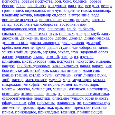
искусства
,
боевые исскуства
,
бой
,
бокс
,
болевой
,
борьба
,
броски
,
было
,
ван байюэ
,
ван учжан
,
ван цзие
,
вердикт
,
ветер-
гром
,
видео
,
видеоканал
,
вин чун
,
владение телом
,
владимир
,
владимир котляр
,
владимир сидоров
,
внутренние
,
вода
,
воинские искусства
,
воинское искусство
,
воркаут
,
восток-
запад
,
восточные единоборства
,
восточный дом
,
вращающиеся руки
,
вузе
,
выносила
,
ганба
,
гибкость
,
гимнастика
,
гимнастика цигун
,
главных
,
дао
,
дао-клуб
,
даос
,
даосский
,
движение
,
декабрь
,
дерево
,
джамал
,
динамическая
,
динамический
,
для начинающих
,
для суставов
,
дмитрий
кребс
,
долголетие
,
драка
,
дыши студия
,
единоборства
,
залом
,
занятия тайцзи цюань
,
зарядка
,
захват
,
звук
,
здоровый образ
жизни
,
здоровье
,
земля.
,
зимний
,
зож
,
и
,
из
,
изучала
,
илицюань
,
инструкторов
,
инь
,
искусства
,
искусство
,
ицюань
,
каждое
,
как быть здоровым
,
как накачаться
,
канал
,
карате
,
кик
боксинг
,
китай
,
китайская
,
классика ицюань
,
комиссия
,
концентрация
,
котляр
,
круги
,
кулачный
,
кунг
,
липкие руки
,
люй
,
мастер
,
мастеркласс
,
маутай
,
мдж
,
медитация
,
металл
,
микроджиг
,
миксфайт
,
митюрич
,
моменты
,
монастыря
,
монтаж
,
москва
,
мотивация
,
мышцы
,
мясников
,
настоящему
,
огнивцев
,
огнивцев а.г.
,
огонь
,
оздоровительная гимнастика
,
оздоровительные практики
,
описание туйшоу
,
осознанность
,
официальном
,
офп
,
перемены
,
плавность
,
по
,
постановка рук
движение
,
правды
,
практика
,
практики
,
представительстве
,
прием
,
прикладное
,
прикладные техники
,
прилипающие