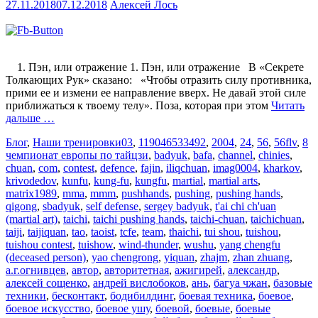
27.11.2018
07.12.2018
Алексей Лось
1. Пэн, или отражение 1. Пэн, или отражение В «Секрете
Толкающих Рук» сказано: «Чтобы отразить силу противника,
прими ее и измени ее направление вверх. Не давай этой силе
приближаться к твоему телу». Поза, которая при этом
Читать
дальше …
Блог
,
Наши тренировки
03
,
119046533492
,
2004
,
24
,
56
,
56flv
,
8
чемпионат европы по тайцзи
,
badyuk
,
bafa
,
channel
,
chinies
,
chuan
,
com
,
contest
,
defence
,
fajin
,
iliqchuan
,
imag0004
,
kharkov
,
krivodedov
,
kunfu
,
kung-fu
,
kungfu
,
martial
,
martial arts
,
matrix1989
,
mma
,
mmm
,
pushhands
,
pushing
,
pushing hands
,
qigong
,
sbadyuk
,
self defense
,
sergey badyuk
,
t'ai chi ch'uan
(martial art)
,
taichi
,
taichi pushing hands
,
taichi-chuan
,
taichichuan
,
taiji
,
taijiquan
,
tao
,
taoist
,
tcfe
,
team
,
thaichi
,
tui shou
,
tuishou
,
tuishou contest
,
tuishow
,
wind-thunder
,
wushu
,
yang chengfu
(deceased person)
,
yao chengrong
,
yiquan
,
zhajm
,
zhan zhuang
,
а.г.огнивцев
,
автор
,
авторитетная
,
ажигирей
,
александр
,
алексей сощенко
,
андрей вислобоков
,
ань
,
багуа чжан
,
базовые
техники
,
бесконтакт
,
бодибилдинг
,
боевая техника
,
боевое
,
боевое искусство
,
боевое ушу
,
боевой
,
боевые
,
боевые