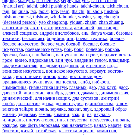
qigong
,
sbadyuk
,
self defense
,
sergey badyuk
,
t'ai chi ch'uan
(martial art)
,
taichi
,
taichi pushing hands
,
taichi-chuan
,
taichichuan
,
taiji
,
taijiquan
,
tao
,
taoist
,
tcfe
,
team
,
thaichi
,
tui shou
,
tuishou
,
tuishou contest
,
tuishow
,
wind-thunder
,
wushu
,
yang chengfu
(deceased person)
,
yao chengrong
,
yiquan
,
zhajm
,
zhan zhuang
,
а.г.огнивцев
,
автор
,
авторитетная
,
ажигирей
,
александр
,
алексей сощенко
,
андрей вислобоков
,
ань
,
багуа чжан
,
базовые
техники
,
бесконтакт
,
бодибилдинг
,
боевая техника
,
боевое
,
боевое искусство
,
боевое ушу
,
боевой
,
боевые
,
боевые
искусства
,
боевые исскуства
,
бой
,
бокс
,
болевой
,
борьба
,
броски
,
было
,
ван байюэ
,
ван учжан
,
ван цзие
,
вердикт
,
ветер-
гром
,
видео
,
видеоканал
,
вин чун
,
владение телом
,
владимир
,
владимир котляр
,
владимир сидоров
,
внутренние
,
вода
,
воинские искусства
,
воинское искусство
,
воркаут
,
восток-
запад
,
восточные единоборства
,
восточный дом
,
вращающиеся руки
,
вузе
,
выносила
,
ганба
,
гибкость
,
гимнастика
,
гимнастика цигун
,
главных
,
дао
,
дао-клуб
,
даос
,
даосский
,
движение
,
декабрь
,
дерево
,
джамал
,
динамическая
,
динамический
,
для начинающих
,
для суставов
,
дмитрий
кребс
,
долголетие
,
драка
,
дыши студия
,
единоборства
,
залом
,
занятия тайцзи цюань
,
зарядка
,
захват
,
звук
,
здоровый образ
жизни
,
здоровье
,
земля.
,
зимний
,
зож
,
и
,
из
,
изучала
,
илицюань
,
инструкторов
,
инь
,
искусства
,
искусство
,
ицюань
,
каждое
,
как быть здоровым
,
как накачаться
,
канал
,
карате
,
кик
боксинг
,
китай
,
китайская
,
классика ицюань
,
комиссия
,