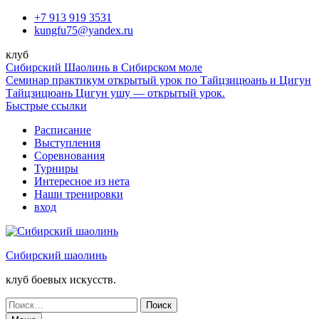
Перейти
+7 913 919 3531
к
kungfu75@yandex.ru
содержимому
клуб
Сибирский Шаолинь в Сибирском моле
Семинар практикум открытый урок по Тайцзицюань и Цигун
Тайцзицюань Цигун ушу — открытый урок.
Быстрые ссылки
Расписание
Выступления
Соревнования
Турниры
Интересное из нета
Наши тренировки
вход
Сибирский шаолинь
клуб боевых искусств.
Поиск
по: