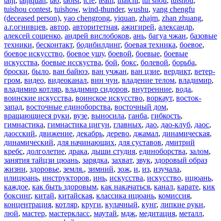
taiji
,
taijiquan
,
tao
,
taoist
,
tcfe
,
team
,
thaichi
,
tui shou
,
tuishou
,
tuishou contest
,
tuishow
,
wind-thunder
,
wushu
,
yang chengfu
(deceased person)
,
yao chengrong
,
yiquan
,
zhajm
,
zhan zhuang
,
а.г.огнивцев
,
автор
,
авторитетная
,
ажигирей
,
александр
,
алексей сощенко
,
андрей вислобоков
,
ань
,
багуа чжан
,
базовые
техники
,
бесконтакт
,
бодибилдинг
,
боевая техника
,
боевое
,
боевое искусство
,
боевое ушу
,
боевой
,
боевые
,
боевые
искусства
,
боевые исскуства
,
бой
,
бокс
,
болевой
,
борьба
,
броски
,
было
,
ван байюэ
,
ван учжан
,
ван цзие
,
вердикт
,
ветер-
гром
,
видео
,
видеоканал
,
вин чун
,
владение телом
,
владимир
,
владимир котляр
,
владимир сидоров
,
внутренние
,
вода
,
воинские искусства
,
воинское искусство
,
воркаут
,
восток-
запад
,
восточные единоборства
,
восточный дом
,
вращающиеся руки
,
вузе
,
выносила
,
ганба
,
гибкость
,
гимнастика
,
гимнастика цигун
,
главных
,
дао
,
дао-клуб
,
даос
,
даосский
,
движение
,
декабрь
,
дерево
,
джамал
,
динамическая
,
динамический
,
для начинающих
,
для суставов
,
дмитрий
кребс
,
долголетие
,
драка
,
дыши студия
,
единоборства
,
залом
,
занятия тайцзи цюань
,
зарядка
,
захват
,
звук
,
здоровый образ
жизни
,
здоровье
,
земля.
,
зимний
,
зож
,
и
,
из
,
изучала
,
илицюань
,
инструкторов
,
инь
,
искусства
,
искусство
,
ицюань
,
каждое
,
как быть здоровым
,
как накачаться
,
канал
,
карате
,
кик
боксинг
,
китай
,
китайская
,
классика ицюань
,
комиссия
,
концентрация
,
котляр
,
круги
,
кулачный
,
кунг
,
липкие руки
,
люй
,
мастер
,
мастеркласс
,
маутай
,
мдж
,
медитация
,
металл
,