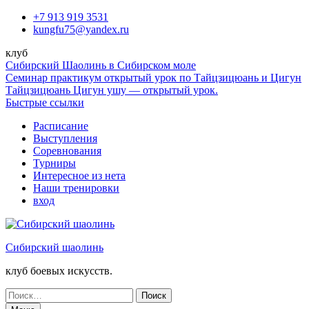
Перейти
+7 913 919 3531
к
kungfu75@yandex.ru
содержимому
клуб
Сибирский Шаолинь в Сибирском моле
Семинар практикум открытый урок по Тайцзицюань и Цигун
Тайцзицюань Цигун ушу — открытый урок.
Быстрые ссылки
Расписание
Выступления
Соревнования
Турниры
Интересное из нета
Наши тренировки
вход
Сибирский шаолинь
клуб боевых искусств.
Поиск
по: