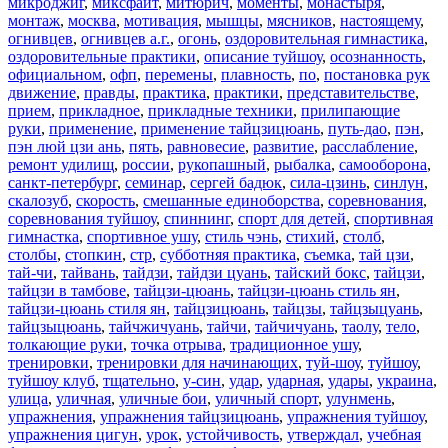
микроджиг
,
миксфайт
,
митюрич
,
моменты
,
монастыря
,
монтаж
,
москва
,
мотивация
,
мышцы
,
мясников
,
настоящему
,
огнивцев
,
огнивцев а.г.
,
огонь
,
оздоровительная гимнастика
,
оздоровительные практики
,
описание туйшоу
,
осознанность
,
официальном
,
офп
,
перемены
,
плавность
,
по
,
постановка рук
движение
,
правды
,
практика
,
практики
,
представительстве
,
прием
,
прикладное
,
прикладные техники
,
прилипающие
руки
,
применение
,
применение тайцзицюань
,
путь-дао
,
пэн
,
пэн люй цзи ань
,
пять
,
равновесие
,
развитие
,
расслабление
,
ремонт удилищ
,
россии
,
рукопашный
,
рыбалка
,
самооборона
,
санкт-петербург
,
семинар
,
сергей бадюк
,
сила-цзинь
,
синлун
,
скалозуб
,
скорость
,
смешанные единоборства
,
соревнования
,
соревнования туйшоу
,
спиннинг
,
спорт для детей
,
спортивная
гимнастка
,
спортивное ушу
,
стиль чэнь
,
стихий
,
столб
,
столбы
,
стопкин
,
стр
,
субботняя практика
,
съемка
,
тай цзи
,
тай-чи
,
тайвань
,
тайдзи
,
тайдзи цуань
,
тайский бокс
,
тайцзи
,
тайцзи в тамбове
,
тайцзи-цюань
,
тайцзи-цюань стиль ян
,
тайцзи-цюань стиля ян
,
тайцзицюань
,
тайцзы
,
тайцзыцуань
,
тайцзыцюань
,
тайчжичуань
,
тайчи
,
тайчичуань
,
таолу
,
тело
,
толкающие руки
,
точка отрыва
,
традиционное ушу
,
тренировки
,
тренировки для начинающих
,
туй-шоу
,
туйшоу
,
туйшоу клуб
,
тщательно
,
у-син
,
удар
,
ударная
,
удары
,
украина
,
улица
,
уличная
,
уличные бои
,
уличный спорт
,
улунмень
,
упражнения
,
упражнения тайцзицюань
,
упражнения туйшоу
,
упражнения цигун
,
урок
,
устойчивость
,
утверждал
,
учебная