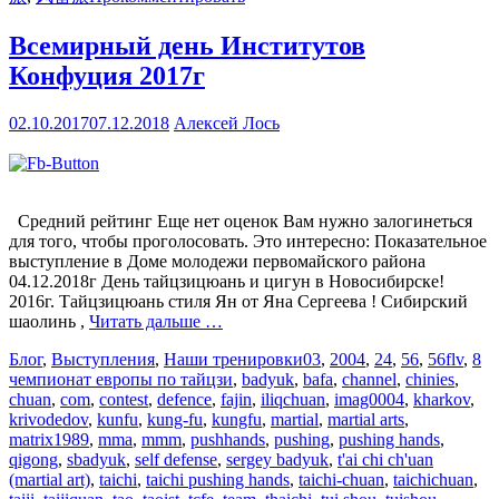
Всемирный день Институтов
Конфуция 2017г
02.10.2017
07.12.2018
Алексей Лось
Средний рейтинг Еще нет оценок Вам нужно залогинеться
для того, чтобы проголосовать. Это интересно: Показательное
выступление в Доме молодежи первомайского района
04.12.2018г День тайцзицюань и цигун в Новосибирске!
2016г. Тайцзицюань стиля Ян от Яна Сергеева ! Cибирский
шаолинь ,
Читать дальше …
Блог
,
Выступления
,
Наши тренировки
03
,
2004
,
24
,
56
,
56flv
,
8
чемпионат европы по тайцзи
,
badyuk
,
bafa
,
channel
,
chinies
,
chuan
,
com
,
contest
,
defence
,
fajin
,
iliqchuan
,
imag0004
,
kharkov
,
krivodedov
,
kunfu
,
kung-fu
,
kungfu
,
martial
,
martial arts
,
matrix1989
,
mma
,
mmm
,
pushhands
,
pushing
,
pushing hands
,
qigong
,
sbadyuk
,
self defense
,
sergey badyuk
,
t'ai chi ch'uan
(martial art)
,
taichi
,
taichi pushing hands
,
taichi-chuan
,
taichichuan
,