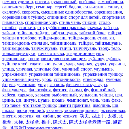
ремонт удилищ
,
россии
,
рукопашный
,
рыбалка
,
самооборона
,
санкт-петербург
,
семинар
,
сергей бадюк
,
сила-цзинь
,
синлун
,
скалозуб
,
скорость
,
смешанные единоборства
,
соревнования
,
соревнования туйшоу
,
спиннинг
,
спорт для детей
,
спортивная
гимнастка
,
спортивное ушу
,
стиль чэнь
,
стихий
,
столб
,
столбы
,
стопкин
,
стр
,
субботняя практика
,
съемка
,
тай цзи
,
тай-чи
,
тайвань
,
тайдзи
,
тайдзи цуань
,
тайский бокс
,
тайцзи
,
тайцзи в тамбове
,
тайцзи-цюань
,
тайцзи-цюань стиль ян
,
тайцзи-цюань стиля ян
,
тайцзицюань
,
тайцзы
,
тайцзыцуань
,
тайцзыцюань
,
тайчжичуань
,
тайчи
,
тайчичуань
,
таолу
,
тело
,
толкающие руки
,
точка отрыва
,
традиционное ушу
,
тренировки
,
тренировки для начинающих
,
туй-шоу
,
туйшоу
,
туйшоу клуб
,
тщательно
,
у-син
,
удар
,
ударная
,
удары
,
украина
,
улица
,
уличная
,
уличные бои
,
уличный спорт
,
улунмень
,
упражнения
,
упражнения тайцзицюань
,
упражнения туйшоу
,
упражнения цигун
,
урок
,
устойчивость
,
утверждал
,
учебная
форма
,
учеников
,
ушу
,
фацзинь
,
физическая культура
,
физкультура
,
философия
,
фитнес
,
форма
,
фу
,
фэн лэй пай
,
хабеев
,
харьков
,
харьков рыболовный
,
хуньюань тайцзи
,
цзи
,
цзинь
,
ци
,
цигун
,
цуань
,
цюань
,
чемпионат
,
чень
,
чень факэ
,
что такое
,
что такое туйшоу
,
шанти практика
,
шаолинь
,
ши
,
школа
,
шокирующий
,
экзамен
,
экзаменационная
,
экзаменовал
,
энегия
,
энергия
,
ян
,
янбин
,
яо ченжун
,
功夫
,
四正手
,
太极
,
太
极拳
,
太極
,
太極拳
,
推手
,
陳式太
,
陳式太極拳老架一路
,
風雷
派
,
风雷派
Прокомментировать