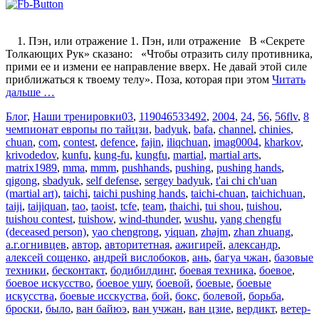
1. Пэн, или отражение 1. Пэн, или отражение В «Секрете
Толкающих Рук» сказано: «Чтобы отразить силу противника,
прими ее и измени ее направление вверх. Не давай этой силе
приближаться к твоему телу». Поза, которая при этом
Читать
дальше …
Блог
,
Наши тренировки
03
,
119046533492
,
2004
,
24
,
56
,
56flv
,
8
чемпионат европы по тайцзи
,
badyuk
,
bafa
,
channel
,
chinies
,
chuan
,
com
,
contest
,
defence
,
fajin
,
iliqchuan
,
imag0004
,
kharkov
,
krivodedov
,
kunfu
,
kung-fu
,
kungfu
,
martial
,
martial arts
,
matrix1989
,
mma
,
mmm
,
pushhands
,
pushing
,
pushing hands
,
qigong
,
sbadyuk
,
self defense
,
sergey badyuk
,
t'ai chi ch'uan
(martial art)
,
taichi
,
taichi pushing hands
,
taichi-chuan
,
taichichuan
,
taiji
,
taijiquan
,
tao
,
taoist
,
tcfe
,
team
,
thaichi
,
tui shou
,
tuishou
,
tuishou contest
,
tuishow
,
wind-thunder
,
wushu
,
yang chengfu
(deceased person)
,
yao chengrong
,
yiquan
,
zhajm
,
zhan zhuang
,
а.г.огнивцев
,
автор
,
авторитетная
,
ажигирей
,
александр
,
алексей сощенко
,
андрей вислобоков
,
ань
,
багуа чжан
,
базовые
техники
,
бесконтакт
,
бодибилдинг
,
боевая техника
,
боевое
,
боевое искусство
,
боевое ушу
,
боевой
,
боевые
,
боевые
искусства
,
боевые исскуства
,
бой
,
бокс
,
болевой
,
борьба
,
броски
,
было
,
ван байюэ
,
ван учжан
,
ван цзие
,
вердикт
,
ветер-