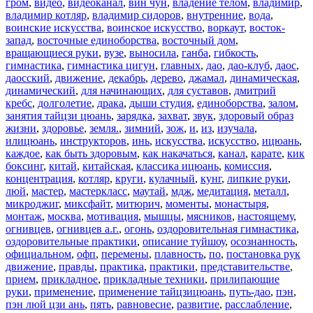
гром
,
видео
,
видеоканал
,
вин чун
,
владение телом
,
владимир
,
владимир котляр
,
владимир сидоров
,
внутренние
,
вода
,
воинские искусства
,
воинское искусство
,
воркаут
,
восток-
запад
,
восточные единоборства
,
восточный дом
,
вращающиеся руки
,
вузе
,
выносила
,
ганба
,
гибкость
,
гимнастика
,
гимнастика цигун
,
главных
,
дао
,
дао-клуб
,
даос
,
даосский
,
движение
,
декабрь
,
дерево
,
джамал
,
динамическая
,
динамический
,
для начинающих
,
для суставов
,
дмитрий
кребс
,
долголетие
,
драка
,
дыши студия
,
единоборства
,
залом
,
занятия тайцзи цюань
,
зарядка
,
захват
,
звук
,
здоровый образ
жизни
,
здоровье
,
земля.
,
зимний
,
зож
,
и
,
из
,
изучала
,
илицюань
,
инструкторов
,
инь
,
искусства
,
искусство
,
ицюань
,
каждое
,
как быть здоровым
,
как накачаться
,
канал
,
карате
,
кик
боксинг
,
китай
,
китайская
,
классика ицюань
,
комиссия
,
концентрация
,
котляр
,
круги
,
кулачный
,
кунг
,
липкие руки
,
люй
,
мастер
,
мастеркласс
,
маутай
,
мдж
,
медитация
,
металл
,
микроджиг
,
миксфайт
,
митюрич
,
моменты
,
монастыря
,
монтаж
,
москва
,
мотивация
,
мышцы
,
мясников
,
настоящему
,
огнивцев
,
огнивцев а.г.
,
огонь
,
оздоровительная гимнастика
,
оздоровительные практики
,
описание туйшоу
,
осознанность
,
официальном
,
офп
,
перемены
,
плавность
,
по
,
постановка рук
движение
,
правды
,
практика
,
практики
,
представительстве
,
прием
,
прикладное
,
прикладные техники
,
прилипающие
руки
,
применение
,
применение тайцзицюань
,
путь-дао
,
пэн
,
пэн люй цзи ань
,
пять
,
равновесие
,
развитие
,
расслабление
,