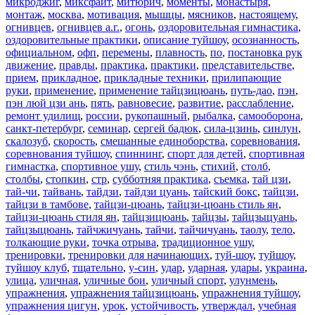
микроджиг
,
миксфайт
,
митюрич
,
моменты
,
монастыря
,
монтаж
,
москва
,
мотивация
,
мышцы
,
мясников
,
настоящему
,
огнивцев
,
огнивцев а.г.
,
огонь
,
оздоровительная гимнастика
,
оздоровительные практики
,
описание туйшоу
,
осознанность
,
официальном
,
офп
,
перемены
,
плавность
,
по
,
постановка рук
движение
,
правды
,
практика
,
практики
,
представительстве
,
прием
,
прикладное
,
прикладные техники
,
прилипающие
руки
,
применение
,
применение тайцзицюань
,
путь-дао
,
пэн
,
пэн люй цзи ань
,
пять
,
равновесие
,
развитие
,
расслабление
,
ремонт удилищ
,
россии
,
рукопашный
,
рыбалка
,
самооборона
,
санкт-петербург
,
семинар
,
сергей бадюк
,
сила-цзинь
,
синлун
,
скалозуб
,
скорость
,
смешанные единоборства
,
соревнования
,
соревнования туйшоу
,
спиннинг
,
спорт для детей
,
спортивная
гимнастка
,
спортивное ушу
,
стиль чэнь
,
стихий
,
столб
,
столбы
,
стопкин
,
стр
,
субботняя практика
,
съемка
,
тай цзи
,
тай-чи
,
тайвань
,
тайдзи
,
тайдзи цуань
,
тайский бокс
,
тайцзи
,
тайцзи в тамбове
,
тайцзи-цюань
,
тайцзи-цюань стиль ян
,
тайцзи-цюань стиля ян
,
тайцзицюань
,
тайцзы
,
тайцзыцуань
,
тайцзыцюань
,
тайчжичуань
,
тайчи
,
тайчичуань
,
таолу
,
тело
,
толкающие руки
,
точка отрыва
,
традиционное ушу
,
тренировки
,
тренировки для начинающих
,
туй-шоу
,
туйшоу
,
туйшоу клуб
,
тщательно
,
у-син
,
удар
,
ударная
,
удары
,
украина
,
улица
,
уличная
,
уличные бои
,
уличный спорт
,
улунмень
,
упражнения
,
упражнения тайцзицюань
,
упражнения туйшоу
,
упражнения цигун
,
урок
,
устойчивость
,
утверждал
,
учебная