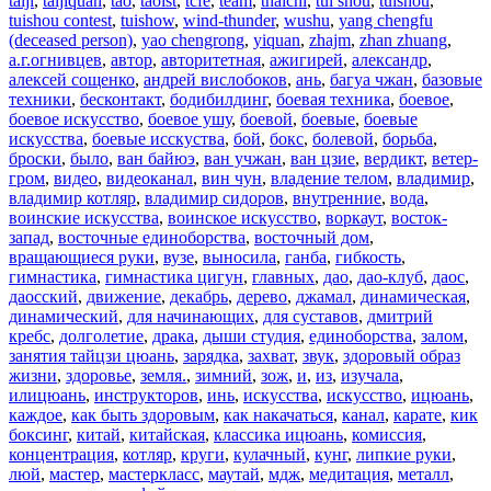
taiji
,
taijiquan
,
tao
,
taoist
,
tcfe
,
team
,
thaichi
,
tui shou
,
tuishou
,
tuishou contest
,
tuishow
,
wind-thunder
,
wushu
,
yang chengfu
(deceased person)
,
yao chengrong
,
yiquan
,
zhajm
,
zhan zhuang
,
а.г.огнивцев
,
автор
,
авторитетная
,
ажигирей
,
александр
,
алексей сощенко
,
андрей вислобоков
,
ань
,
багуа чжан
,
базовые
техники
,
бесконтакт
,
бодибилдинг
,
боевая техника
,
боевое
,
боевое искусство
,
боевое ушу
,
боевой
,
боевые
,
боевые
искусства
,
боевые исскуства
,
бой
,
бокс
,
болевой
,
борьба
,
броски
,
было
,
ван байюэ
,
ван учжан
,
ван цзие
,
вердикт
,
ветер-
гром
,
видео
,
видеоканал
,
вин чун
,
владение телом
,
владимир
,
владимир котляр
,
владимир сидоров
,
внутренние
,
вода
,
воинские искусства
,
воинское искусство
,
воркаут
,
восток-
запад
,
восточные единоборства
,
восточный дом
,
вращающиеся руки
,
вузе
,
выносила
,
ганба
,
гибкость
,
гимнастика
,
гимнастика цигун
,
главных
,
дао
,
дао-клуб
,
даос
,
даосский
,
движение
,
декабрь
,
дерево
,
джамал
,
динамическая
,
динамический
,
для начинающих
,
для суставов
,
дмитрий
кребс
,
долголетие
,
драка
,
дыши студия
,
единоборства
,
залом
,
занятия тайцзи цюань
,
зарядка
,
захват
,
звук
,
здоровый образ
жизни
,
здоровье
,
земля.
,
зимний
,
зож
,
и
,
из
,
изучала
,
илицюань
,
инструкторов
,
инь
,
искусства
,
искусство
,
ицюань
,
каждое
,
как быть здоровым
,
как накачаться
,
канал
,
карате
,
кик
боксинг
,
китай
,
китайская
,
классика ицюань
,
комиссия
,
концентрация
,
котляр
,
круги
,
кулачный
,
кунг
,
липкие руки
,
люй
,
мастер
,
мастеркласс
,
маутай
,
мдж
,
медитация
,
металл
,