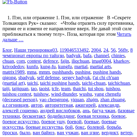
1. Пэн, или отражение 1. Пэн, или отражение В «Секрете
Толкающих Рук» сказано: «Чтобы отразить силу противника,
прими ее и измени ее направление вверх. Не давай этой силе
приближаться к твоему телу». Поза, которая при этом
Читать
дальше …
Блог
,
Наши тренировки
03
,
119046533492
,
2004
,
24
,
56
,
56flv
,
8
чемпионат европы по тайцзи
,
badyuk
,
bafa
,
channel
,
chinies
,
chuan
,
com
,
contest
,
defence
,
fajin
,
iliqchuan
,
imag0004
,
kharkov
,
krivodedov
,
kunfu
,
kung-fu
,
kungfu
,
martial
,
martial arts
,
matrix1989
,
mma
,
mmm
,
pushhands
,
pushing
,
pushing hands
,
qigong
,
sbadyuk
,
self defense
,
sergey badyuk
,
t'ai chi ch'uan
(martial art)
,
taichi
,
taichi pushing hands
,
taichi-chuan
,
taichichuan
,
taiji
,
taijiquan
,
tao
,
taoist
,
tcfe
,
team
,
thaichi
,
tui shou
,
tuishou
,
tuishou contest
,
tuishow
,
wind-thunder
,
wushu
,
yang chengfu
(deceased person)
,
yao chengrong
,
yiquan
,
zhajm
,
zhan zhuang
,
а.г.огнивцев
,
автор
,
авторитетная
,
ажигирей
,
александр
,
алексей сощенко
,
андрей вислобоков
,
ань
,
багуа чжан
,
базовые
техники
,
бесконтакт
,
бодибилдинг
,
боевая техника
,
боевое
,
боевое искусство
,
боевое ушу
,
боевой
,
боевые
,
боевые
искусства
,
боевые исскуства
,
бой
,
бокс
,
болевой
,
борьба
,
броски
,
было
,
ван байюэ
,
ван учжан
,
ван цзие
,
вердикт
,
ветер-