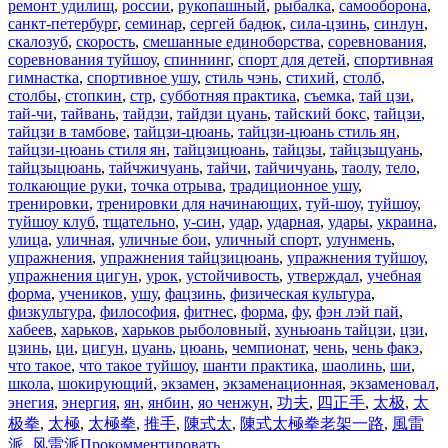
ремонт удилищ
,
россии
,
рукопашный
,
рыбалка
,
самооборона
,
санкт-петербург
,
семинар
,
сергей бадюк
,
сила-цзинь
,
синлун
,
скалозуб
,
скорость
,
смешанные единоборства
,
соревнования
,
соревнования туйшоу
,
спиннинг
,
спорт для детей
,
спортивная
гимнастка
,
спортивное ушу
,
стиль чэнь
,
стихий
,
столб
,
столбы
,
стопкин
,
стр
,
субботняя практика
,
съемка
,
тай цзи
,
тай-чи
,
тайвань
,
тайдзи
,
тайдзи цуань
,
тайский бокс
,
тайцзи
,
тайцзи в тамбове
,
тайцзи-цюань
,
тайцзи-цюань стиль ян
,
тайцзи-цюань стиля ян
,
тайцзицюань
,
тайцзы
,
тайцзыцуань
,
тайцзыцюань
,
тайчжичуань
,
тайчи
,
тайчичуань
,
таолу
,
тело
,
толкающие руки
,
точка отрыва
,
традиционное ушу
,
тренировки
,
тренировки для начинающих
,
туй-шоу
,
туйшоу
,
туйшоу клуб
,
тщательно
,
у-син
,
удар
,
ударная
,
удары
,
украина
,
улица
,
уличная
,
уличные бои
,
уличный спорт
,
улунмень
,
упражнения
,
упражнения тайцзицюань
,
упражнения туйшоу
,
упражнения цигун
,
урок
,
устойчивость
,
утверждал
,
учебная
форма
,
учеников
,
ушу
,
фацзинь
,
физическая культура
,
физкультура
,
философия
,
фитнес
,
форма
,
фу
,
фэн лэй пай
,
хабеев
,
харьков
,
харьков рыболовный
,
хуньюань тайцзи
,
цзи
,
цзинь
,
ци
,
цигун
,
цуань
,
цюань
,
чемпионат
,
чень
,
чень факэ
,
что такое
,
что такое туйшоу
,
шанти практика
,
шаолинь
,
ши
,
школа
,
шокирующий
,
экзамен
,
экзаменационная
,
экзаменовал
,
энегия
,
энергия
,
ян
,
янбин
,
яо ченжун
,
功夫
,
四正手
,
太极
,
太
极拳
,
太極
,
太極拳
,
推手
,
陳式太
,
陳式太極拳老架一路
,
風雷
派
,
风雷派
Прокомментировать