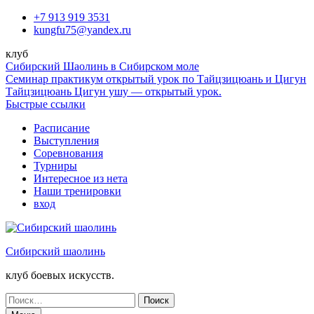
Перейти
+7 913 919 3531
к
kungfu75@yandex.ru
содержимому
клуб
Сибирский Шаолинь в Сибирском моле
Семинар практикум открытый урок по Тайцзицюань и Цигун
Тайцзицюань Цигун ушу — открытый урок.
Быстрые ссылки
Расписание
Выступления
Соревнования
Турниры
Интересное из нета
Наши тренировки
вход
Сибирский шаолинь
клуб боевых искусств.
Поиск
по: