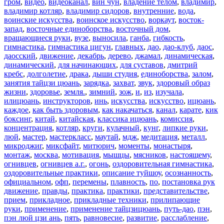
гром
,
видео
,
видеоканал
,
вин чун
,
владение телом
,
владимир
,
владимир котляр
,
владимир сидоров
,
внутренние
,
вода
,
воинские искусства
,
воинское искусство
,
воркаут
,
восток-
запад
,
восточные единоборства
,
восточный дом
,
вращающиеся руки
,
вузе
,
выносила
,
ганба
,
гибкость
,
гимнастика
,
гимнастика цигун
,
главных
,
дао
,
дао-клуб
,
даос
,
даосский
,
движение
,
декабрь
,
дерево
,
джамал
,
динамическая
,
динамический
,
для начинающих
,
для суставов
,
дмитрий
кребс
,
долголетие
,
драка
,
дыши студия
,
единоборства
,
залом
,
занятия тайцзи цюань
,
зарядка
,
захват
,
звук
,
здоровый образ
жизни
,
здоровье
,
земля.
,
зимний
,
зож
,
и
,
из
,
изучала
,
илицюань
,
инструкторов
,
инь
,
искусства
,
искусство
,
ицюань
,
каждое
,
как быть здоровым
,
как накачаться
,
канал
,
карате
,
кик
боксинг
,
китай
,
китайская
,
классика ицюань
,
комиссия
,
концентрация
,
котляр
,
круги
,
кулачный
,
кунг
,
липкие руки
,
люй
,
мастер
,
мастеркласс
,
маутай
,
мдж
,
медитация
,
металл
,
микроджиг
,
миксфайт
,
митюрич
,
моменты
,
монастыря
,
монтаж
,
москва
,
мотивация
,
мышцы
,
мясников
,
настоящему
,
огнивцев
,
огнивцев а.г.
,
огонь
,
оздоровительная гимнастика
,
оздоровительные практики
,
описание туйшоу
,
осознанность
,
официальном
,
офп
,
перемены
,
плавность
,
по
,
постановка рук
движение
,
правды
,
практика
,
практики
,
представительстве
,
прием
,
прикладное
,
прикладные техники
,
прилипающие
руки
,
применение
,
применение тайцзицюань
,
путь-дао
,
пэн
,
пэн люй цзи ань
,
пять
,
равновесие
,
развитие
,
расслабление
,