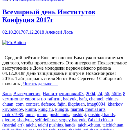
Всемирный день Институтов
Конфуция 2017г
02.10.2017
07.12.2018
Алексей Лось
Средний рейтинг Еще нет оценок Вам нужно залогинеться
для того, чтобы проголосовать. Это интересно: Показательное
выступление в Доме молодежи первомайского района
04.12.2018г День тайцзицюань и цигун в Новосибирске!
2016г. Тайцзицюань стиля Ян от Яна Сергеева ! Cибирский
шаолинь ,
Читать дальше …
Блог
,
Выступления
,
Наши тренировки
03
,
2004
,
24
,
56
,
56flv
,
8
чемпионат европы по тайцзи
,
badyuk
,
bafa
,
channel
,
chinies
,
chuan
,
com
,
contest
,
defence
,
fajin
,
iliqchuan
,
imag0004
,
kharkov
,
krivodedov
,
kunfu
,
kung-fu
,
kungfu
,
martial
,
martial arts
,
matrix1989
,
mma
,
mmm
,
pushhands
,
pushing
,
pushing hands
,
qigong
,
sbadyuk
,
self defense
,
sergey badyuk
,
t'ai chi ch'uan
(martial art)
,
taichi
,
taichi pushing hands
,
taichi-chuan
,
taichichuan
,